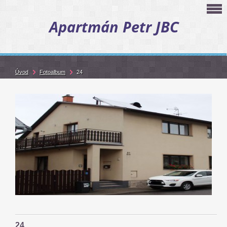
Apartmán Petr JBC
Úvod
Fotoalbum
24
24