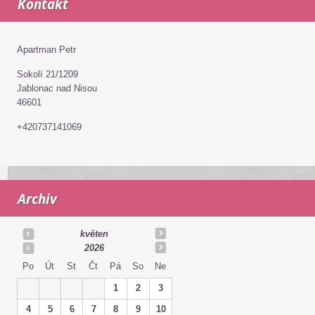
Kontakt
Apartman Petr
Sokolí 21/1209
Jablonac nad Nisou
46601
+420737141069
Archiv
květen
2026
Po
Út
St
Čt
Pá
So
Ne
1
2
3
4
5
6
7
8
9
10