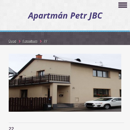
Apartmán Petr JBC
Úvod
Fotoalbum
22
22