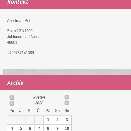
Kontakt
Apartman Petr
Sokolí 21/1209
Jablonac nad Nisou
46601
+420737141069
Archiv
květen
2026
Po
Út
St
Čt
Pá
So
Ne
1
2
3
4
5
6
7
8
9
10