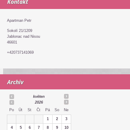
Kontakt
Apartman Petr
Sokolí 21/1209
Jablonac nad Nisou
46601
+420737141069
Archiv
květen
2026
Po
Út
St
Čt
Pá
So
Ne
1
2
3
4
5
6
7
8
9
10