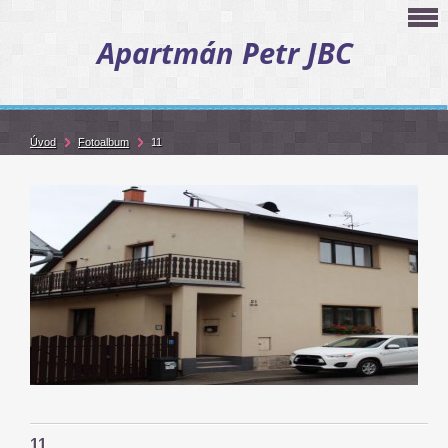
Apartmán Petr JBC
Úvod
Fotoalbum
11
11